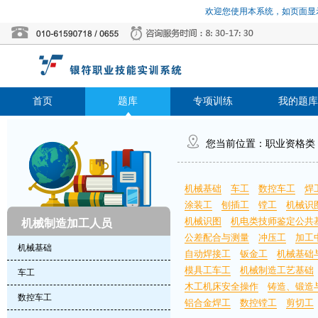
欢迎您使用本系统，如页面显示
首页
题库
专项训练
我的题库
您当前位置：
职业资格类
机械基础
车工
数控车工
焊
涂装工
刨插工
镗工
机械识
机械识图
机电类技师鉴定公共
机械制造加工人员
公差配合与测量
冲压工
加工
机械基础
自动焊接工
钣金工
机械基础
模具工车工
机械制造工艺基础
车工
木工机床安全操作
铸造、锻造
数控车工
铝合金焊工
数控镗工
剪切工